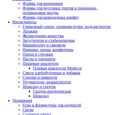
Формы для выпекания
Формы для муссовых тортов и пирожных,
силиконовые молды
Формы для шоколадных конфет
Ингредиенты
Глюкозный сироп, сахарная пудра, подсластители
Дрожжи
Желирующие вещества
Загустители и стабилизаторы
Маршмэллоу и савоярди
Начинки, крема, конфитюры
Орехи и стружки
Пасты и топпинги
Пищевые красители
Гелевые красители Modecor
Смеси хлебобулочные и добавки
Специи и пряности
Улучшители, разрыхлители
Шоколад и глазурь
Глазурь кондитерская
Шоколад
Украшения
Гели и фломастеры для надписей
Свечи
Сушеные цветы