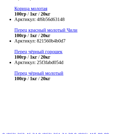
Корица молотая
100гр
/
1кг
/
20кг
Арктикул:
4f6b56d63148
Перец красный молотый Чили
100гр
/
1кг
/
20кг
Арктикул:
821560b4b0d7
Перец чёрный горошек
100гр
/
1кг
/
20кг
Арктикул:
25f3fabd054d
Перец чёрный молотый
100гр
/
1кг
/
20кг