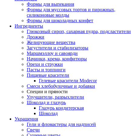
Формы для выпекания
Формы для муссовых тортов и пирожных,
силиконовые молды
Формы для шоколадных конфет
Ингредиенты
Глюкозный сироп, сахарная пудра, подсластители
Дрожжи
Желирующие вещества
Загустители и стабилизаторы
Маршмэллоу и савоярди
Начинки, крема, конфитюры
Орехи и стружки
Пасты и топпинги
Пищевые красители
Гелевые красители Modecor
Смеси хлебобулочные и добавки
Специи и пряности
Улучшители, разрыхлители
Шоколад и глазурь
Глазурь кондитерская
Шоколад
Украшения
Гели и фломастеры для надписей
Свечи
Сушеные цветы