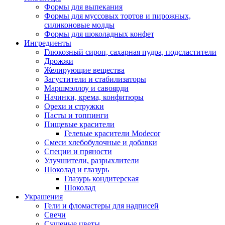
Формы для выпекания
Формы для муссовых тортов и пирожных,
силиконовые молды
Формы для шоколадных конфет
Ингредиенты
Глюкозный сироп, сахарная пудра, подсластители
Дрожжи
Желирующие вещества
Загустители и стабилизаторы
Маршмэллоу и савоярди
Начинки, крема, конфитюры
Орехи и стружки
Пасты и топпинги
Пищевые красители
Гелевые красители Modecor
Смеси хлебобулочные и добавки
Специи и пряности
Улучшители, разрыхлители
Шоколад и глазурь
Глазурь кондитерская
Шоколад
Украшения
Гели и фломастеры для надписей
Свечи
Сушеные цветы