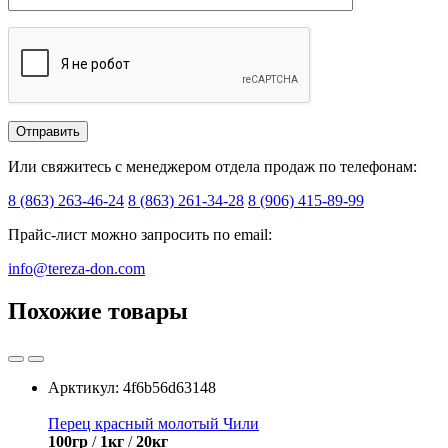
Или свяжитесь с менеджером отдела продаж по телефонам:
8 (863) 263-46-24
8 (863) 261-34-28
8 (906) 415-89-99
Прайс-лист можно запросить по email:
info@tereza-don.com
Похожие товары
Арктикул:
4f6b56d63148
Перец красный молотый Чили
100гр
/
1кг
/
20кг