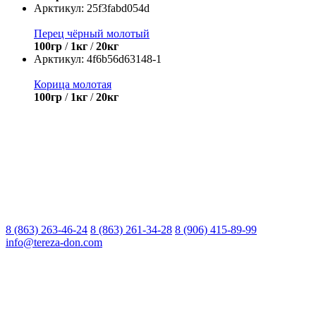
Арктикул:
25f3fabd054d
Перец чёрный молотый
100гр
/
1кг
/
20кг
Арктикул:
4f6b56d63148-1
Корица молотая
100гр
/
1кг
/
20кг
8 (863) 263-46-24
8 (863) 261-34-28
8 (906) 415-89-99
info@tereza-don.com