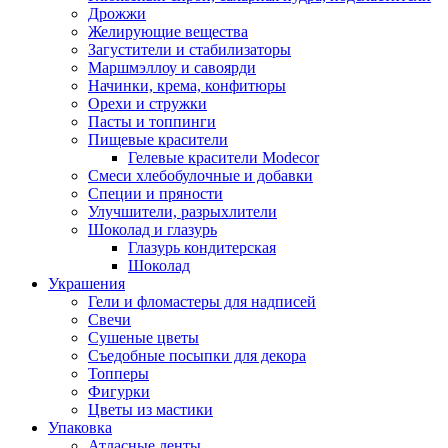
Дрожжи
Желирующие вещества
Загустители и стабилизаторы
Маршмэллоу и савоярди
Начинки, крема, конфитюры
Орехи и стружки
Пасты и топпинги
Пищевые красители
Гелевые красители Modecor
Смеси хлебобулочные и добавки
Специи и пряности
Улучшители, разрыхлители
Шоколад и глазурь
Глазурь кондитерская
Шоколад
Украшения
Гели и фломастеры для надписей
Свечи
Сушеные цветы
Съедобные посыпки для декора
Топперы
Фигурки
Цветы из мастики
Упаковка
Атласные ленты