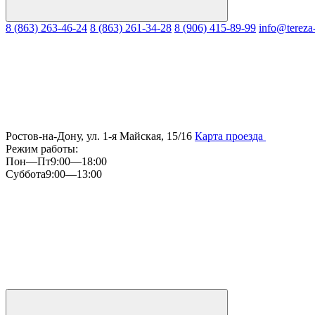
8 (863) 263-46-24
8 (863) 261-34-28
8 (906) 415-89-99
info@tereza
Ростов-на-Дону, ул. 1-я Майская, 15/16
Карта проезда
Режим работы:
Пон—Пт
9:00—18:00
Суббота
9:00—13:00
Мы
в
Instagram