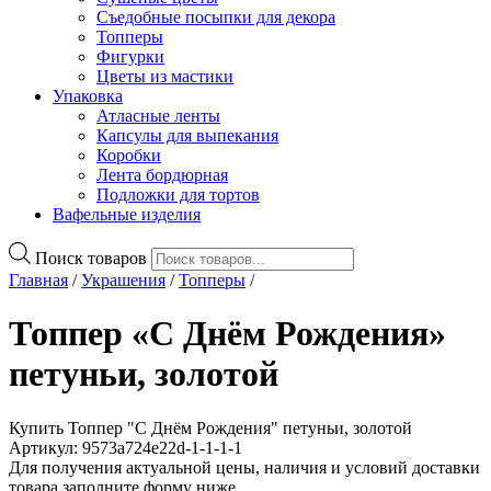
Съедобные посыпки для декора
Топперы
Фигурки
Цветы из мастики
Упаковка
Атласные ленты
Капсулы для выпекания
Коробки
Лента бордюрная
Подложки для тортов
Вафельные изделия
Поиск товаров
Главная
/
Украшения
/
Топперы
/
Топпер «С Днём Рождения»
петуньи, золотой
Купить Топпер "С Днём Рождения" петуньи, золотой
Артикул: 9573a724e22d-1-1-1-1
Для получения актуальной цены, наличия и условий доставки
товара заполните форму ниже