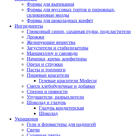
Формы для выпекания
Формы для муссовых тортов и пирожных,
силиконовые молды
Формы для шоколадных конфет
Ингредиенты
Глюкозный сироп, сахарная пудра, подсластители
Дрожжи
Желирующие вещества
Загустители и стабилизаторы
Маршмэллоу и савоярди
Начинки, крема, конфитюры
Орехи и стружки
Пасты и топпинги
Пищевые красители
Гелевые красители Modecor
Смеси хлебобулочные и добавки
Специи и пряности
Улучшители, разрыхлители
Шоколад и глазурь
Глазурь кондитерская
Шоколад
Украшения
Гели и фломастеры для надписей
Свечи
Сушеные цветы