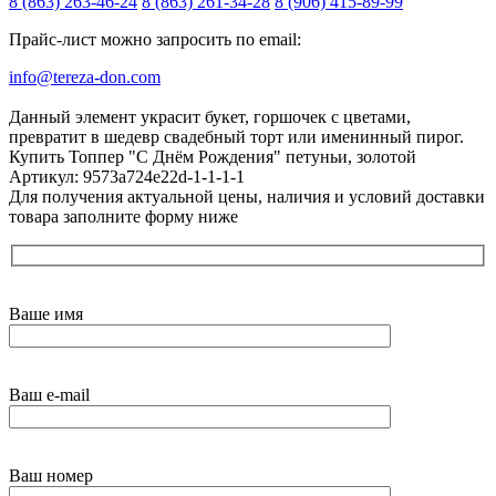
8 (863) 263-46-24
8 (863) 261-34-28
8 (906) 415-89-99
Прайс-лист можно запросить по email:
info@tereza-don.com
Данный элемент украсит букет, горшочек с цветами,
превратит в шедевр свадебный торт или именинный пирог.
Купить Топпер "С Днём Рождения" петуньи, золотой
Артикул: 9573a724e22d-1-1-1-1
Для получения актуальной цены, наличия и условий доставки
товара заполните форму ниже
Ваше имя
Ваш e-mail
Ваш номер