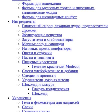
Формы для выпекания
Формы для муссовых тортов и пирожных,
силиконовые молды
Формы для шоколадных конфет
Ингредиенты
Глюкозный сироп, сахарная пудра, подсластители
Дрожжи
Желирующие вещества
Загустители и стабилизаторы
Маршмэллоу и савоярди
Начинки, крема, конфитюры
Орехи и стружки
Пасты и топпинги
Пищевые красители
Гелевые красители Modecor
Смеси хлебобулочные и добавки
Специи и пряности
Улучшители, разрыхлители
Шоколад и глазурь
Глазурь кондитерская
Шоколад
Украшения
Гели и фломастеры для надписей
Свечи
Сушеные цветы