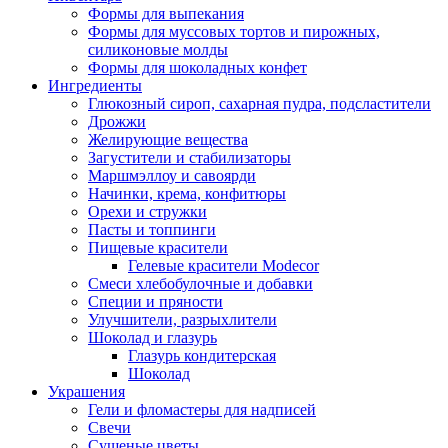
Формы для выпекания
Формы для муссовых тортов и пирожных,
силиконовые молды
Формы для шоколадных конфет
Ингредиенты
Глюкозный сироп, сахарная пудра, подсластители
Дрожжи
Желирующие вещества
Загустители и стабилизаторы
Маршмэллоу и савоярди
Начинки, крема, конфитюры
Орехи и стружки
Пасты и топпинги
Пищевые красители
Гелевые красители Modecor
Смеси хлебобулочные и добавки
Специи и пряности
Улучшители, разрыхлители
Шоколад и глазурь
Глазурь кондитерская
Шоколад
Украшения
Гели и фломастеры для надписей
Свечи
Сушеные цветы