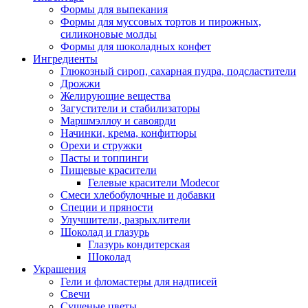
Формы для выпекания
Формы для муссовых тортов и пирожных,
силиконовые молды
Формы для шоколадных конфет
Ингредиенты
Глюкозный сироп, сахарная пудра, подсластители
Дрожжи
Желирующие вещества
Загустители и стабилизаторы
Маршмэллоу и савоярди
Начинки, крема, конфитюры
Орехи и стружки
Пасты и топпинги
Пищевые красители
Гелевые красители Modecor
Смеси хлебобулочные и добавки
Специи и пряности
Улучшители, разрыхлители
Шоколад и глазурь
Глазурь кондитерская
Шоколад
Украшения
Гели и фломастеры для надписей
Свечи
Сушеные цветы