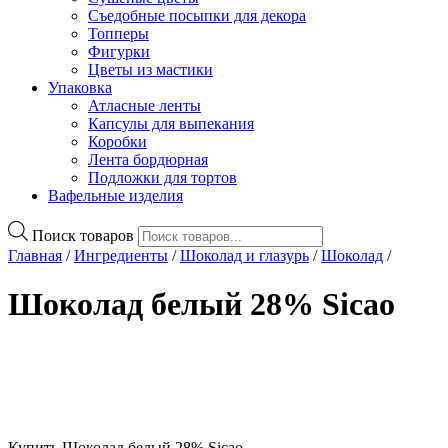
Съедобные посыпки для декора
Топперы
Фигурки
Цветы из мастики
Упаковка
Атласные ленты
Капсулы для выпекания
Коробки
Лента бордюрная
Подложки для тортов
Вафельные изделия
Поиск товаров
Главная
/
Ингредиенты
/
Шоколад и глазурь
/
Шоколад
/
Шоколад белый 28% Sicao
Купить Шоколад белый 28% Sicao