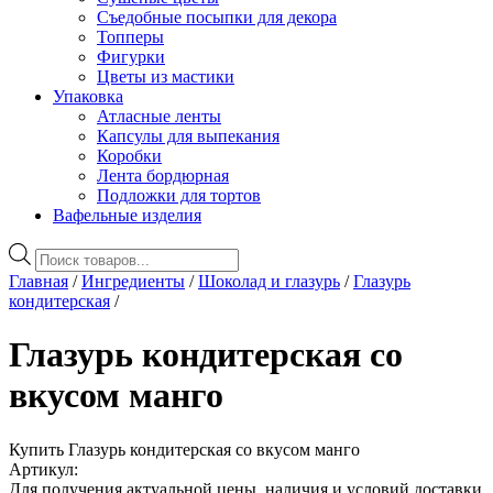
Съедобные посыпки для декора
Топперы
Фигурки
Цветы из мастики
Упаковка
Атласные ленты
Капсулы для выпекания
Коробки
Лента бордюрная
Подложки для тортов
Вафельные изделия
Поиск
товаров
Главная
/
Ингредиенты
/
Шоколад и глазурь
/
Глазурь
кондитерская
/
Глазурь кондитерская со
вкусом манго
Купить Глазурь кондитерская со вкусом манго
Артикул:
Для получения актуальной цены, наличия и условий доставки