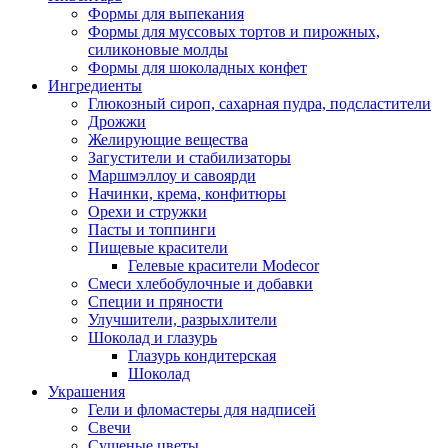
Формы для выпекания
Формы для муссовых тортов и пирожных,
силиконовые молды
Формы для шоколадных конфет
Ингредиенты
Глюкозный сироп, сахарная пудра, подсластители
Дрожжи
Желирующие вещества
Загустители и стабилизаторы
Маршмэллоу и савоярди
Начинки, крема, конфитюры
Орехи и стружки
Пасты и топпинги
Пищевые красители
Гелевые красители Modecor
Смеси хлебобулочные и добавки
Специи и пряности
Улучшители, разрыхлители
Шоколад и глазурь
Глазурь кондитерская
Шоколад
Украшения
Гели и фломастеры для надписей
Свечи
Сушеные цветы