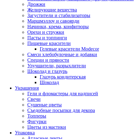
Дрожжи
Желирующие вещества
Загустители и стабилизаторы
Маршмэллоу и савоярди
Начинки, крема, конфитюры
Орехи и стружки
Пасты и топпинги
Пищевые красители
Гелевые красители Modecor
Смеси хлебобулочные и добавки
Специи и пряности
Улучшители, разрыхлители
Шоколад и глазурь
Глазурь кондитерская
Шоколад
Украшения
Гели и фломастеры для надписей
Свечи
Сушеные цветы
Съедобные посыпки для декора
Топперы
Фигурки
Цветы из мастики
Упаковка
Атласные ленты