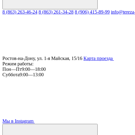
8 (863) 263-46-24
8 (863) 261-34-28
8 (906) 415-89-99
info@tereza
Ростов-на-Дону, ул. 1-я Майская, 15/16
Карта проезда
Режим работы:
Пон—Пт
9:00—18:00
Суббота
9:00—13:00
Мы в Instagram