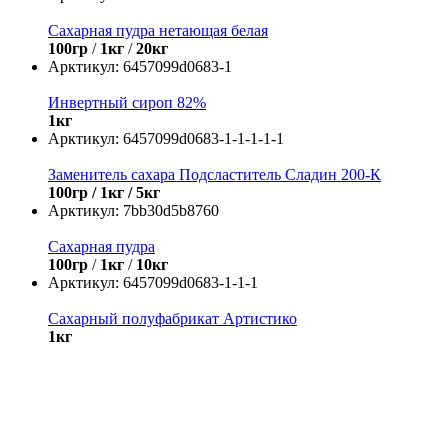
Сахарная пудра нетающая белая
100гр
/
1кг
/
20кг
Арктикул:
6457099d0683-1
Инвертный сироп 82%
1кг
Арктикул:
6457099d0683-1-1-1-1-1
Заменитель сахара Подсластитель Сладин 200-К
100гр / 1кг / 5кг
Арктикул:
7bb30d5b8760
Сахарная пудра
100гр
/
1кг
/
10кг
Арктикул:
6457099d0683-1-1-1
Сахарный полуфабрикат Артистико
1кг