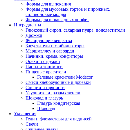
Формы для выпекания
Формы для муссовых тортов и пирожных,
силиконовые молды
Формы для шоколадных конфет
Ингредиенты
Глюкозный сироп, сахарная пудра, подсластители
Дрожжи
Желирующие вещества
Загустители и стабилизаторы
Маршмэллоу и савоярди
Начинки, крема, конфитюры
Орехи и стружки
Пасты и топпинги
Пищевые красители
Гелевые красители Modecor
Смеси хлебобулочные и добавки
Специи и пряности
Улучшители, разрыхлители
Шоколад и глазурь
Глазурь кондитерская
Шоколад
Украшения
Гели и фломастеры для надписей
Свечи
Сушеные цветы